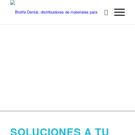
BIOLIFE
DENTAL,
DISTRIBUIDOR
DENTAL EN
CANARIAS
Distribución de distintas marcas
Profesionalidad
Experiencia
SOLUCIONES A TU