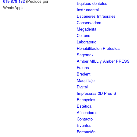
619 878 132
(Pedidos por
Equipos dentales
WhatsApp)
Instrumental
Escáneres Intraorales
Conservadora
Megadenta
Coltene
Laboratorio
Rehabilitación Protésica
Sagemax
Amber MILL y Amber PRESS
Fresas
Bredent
Maquillaje
Digital
Impresoras 3D Pros S
Escayolas
Estética
Alineadores
Contacto
Eventos
Formación