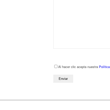
Por favor, deja este campo vacío.
Al hacer clic acepta nuestra
Polític