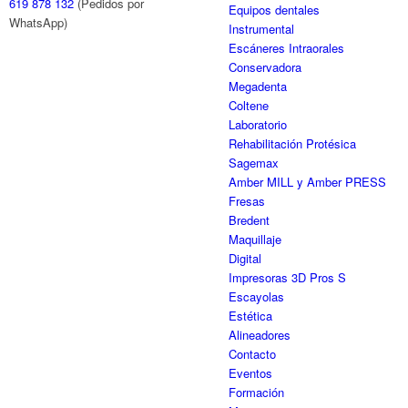
619 878 132
(Pedidos por
Equipos dentales
WhatsApp)
Instrumental
Escáneres Intraorales
Conservadora
Megadenta
Coltene
Laboratorio
Rehabilitación Protésica
Sagemax
Amber MILL y Amber PRESS
Fresas
Bredent
Maquillaje
Digital
Impresoras 3D Pros S
Escayolas
Estética
Alineadores
Contacto
Eventos
Formación