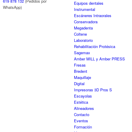
619 878 132
(Pedidos por
Equipos dentales
WhatsApp)
Instrumental
Escáneres Intraorales
Conservadora
Megadenta
Coltene
Laboratorio
Rehabilitación Protésica
Sagemax
Amber MILL y Amber PRESS
Fresas
Bredent
Maquillaje
Digital
Impresoras 3D Pros S
Escayolas
Estética
Alineadores
Contacto
Eventos
Formación