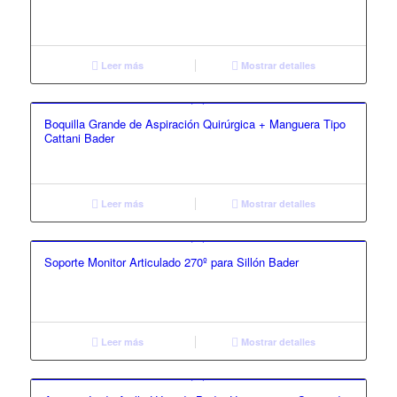
Leer más
Mostrar detalles
Boquilla Grande de Aspiración Quirúrgica + Manguera Tipo
Cattani Bader
Leer más
Mostrar detalles
Soporte Monitor Articulado 270º para Sillón Bader
Leer más
Mostrar detalles