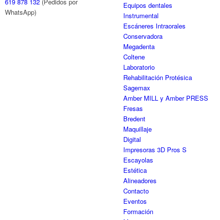
619 878 132
(Pedidos por
Equipos dentales
WhatsApp)
Instrumental
Escáneres Intraorales
Conservadora
Megadenta
Coltene
Laboratorio
Rehabilitación Protésica
Sagemax
Amber MILL y Amber PRESS
Fresas
Bredent
Maquillaje
Digital
Impresoras 3D Pros S
Escayolas
Estética
Alineadores
Contacto
Eventos
Formación