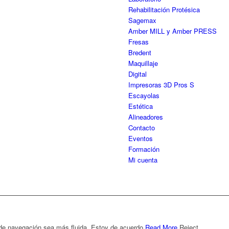
Rehabilitación Protésica
Sagemax
Amber MILL y Amber PRESS
Fresas
Bredent
Maquillaje
Digital
Impresoras 3D Pros S
Escayolas
Estética
Alineadores
Contacto
Eventos
Formación
Mi cuenta
 de navegación sea más fluida.
Estoy de acuerdo
Read More
Reject