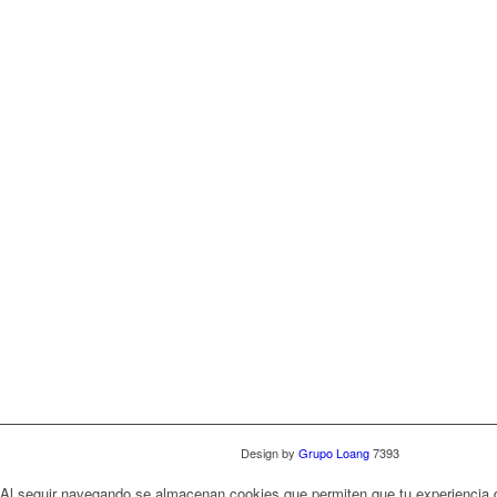
Design by
Grupo Loang
7393
Al seguir navegando se almacenan cookies que permiten que tu experiencia