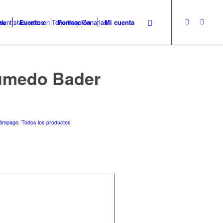
nu
Eventos
Formación
Mi cuenta
Húmedo Bader
lámpago
,
Todos los productos