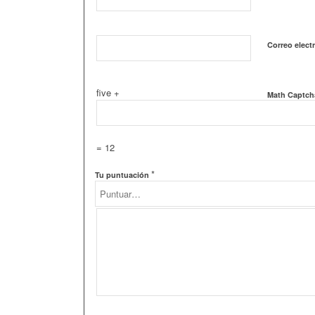
Correo elect
five +
Math Captch
= 12
*
Tu puntuación