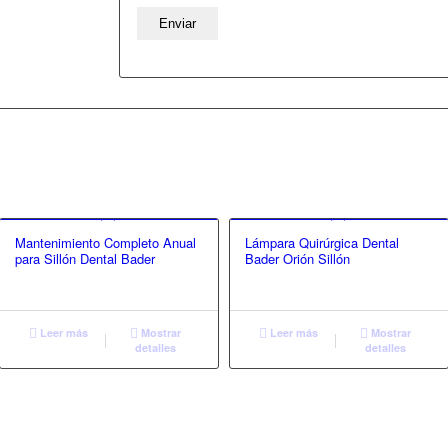
Mantenimiento Completo Anual
Lámpara Quirúrgica Dental
para Sillón Dental Bader
Bader Orión Sillón
Leer más
Mostrar
Leer más
Mostrar
detalles
detalles