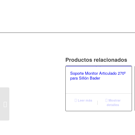
Productos relacionados
Soporte Monitor Articulado 270º
para Sillón Bader
Aspiración Quirúrgica
Leer más
Mostrar
Portable Bader Quiru
detalles
Power Pulse