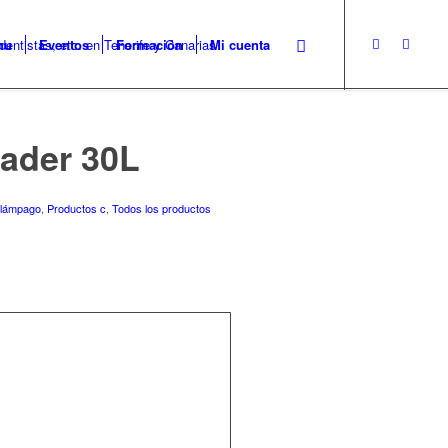
nu
Eventos
Formación
Mi cuenta
ader 30L
elámpago
,
Productos c
,
Todos los productos