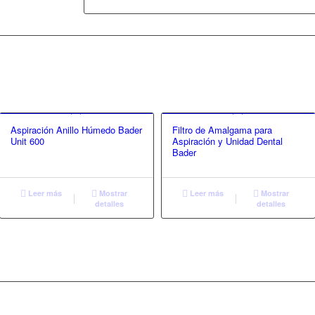
Aspiración Anillo Húmedo Bader
Filtro de Amalgama para
Unit 600
Aspiración y Unidad Dental
Bader
Leer más
Mostrar
Leer más
Mostrar
detalles
detalles