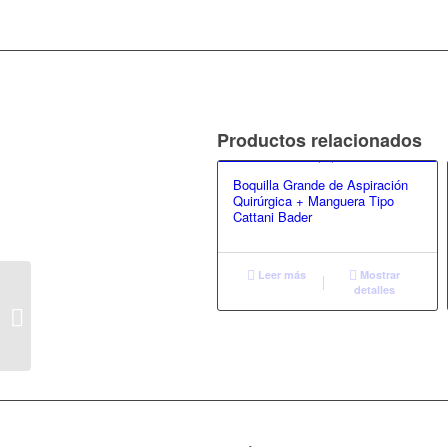
Productos relacionados
Boquilla Grande de Aspiración
Quirúrgica + Manguera Tipo
Cattani Bader
Leer más
Mostrar
detalles
Compresor Dental
Bader 60L