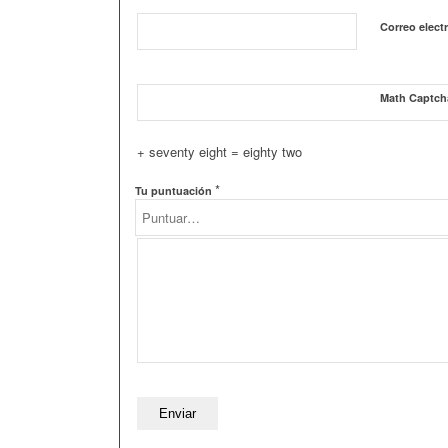
Correo elect
Math Captch
+ seventy eight = eighty two
*
Tu puntuación